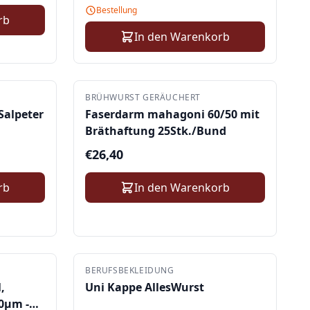
Bestellung
rb
In den Warenkorb
BRÜHWURST GERÄUCHERT
Salpeter
Faserdarm mahagoni 60/50 mit
Bräthaftung 25Stk./Bund
€
26,40
rb
In den Warenkorb
BERUFSBEKLEIDUNG
,
Uni Kappe AllesWurst
90µm -