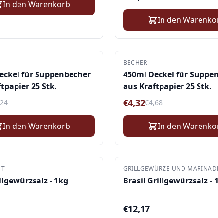
In den Warenkorb
In den Warenko
BECHER
-
8
%
eckel für Suppenbecher
450ml Deckel für Suppe
tpapier 25 Stk.
aus Kraftpapier 25 Stk.
€
4,32
,24
€
4,68
In den Warenkorb
In den Warenko
ST
GRILLGEWÜRZE UND MARINAD
llgewürzsalz - 1kg
Brasil Grillgewürzsalz - 
€
12,17