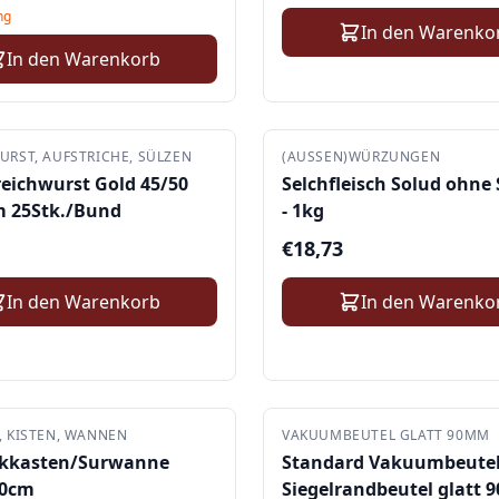
ng
In den Warenko
In den Warenkorb
URST, AUFSTRICHE, SÜLZEN
(AUSSEN)WÜRZUNGEN
reichwurst Gold 45/50
Selchfleisch Solud ohne 
 25Stk./Bund
- 1kg
€
18,73
In den Warenkorb
In den Warenko
, KISTEN, WANNEN
VAKUUMBEUTEL GLATT 90ΜM
ckkasten/Surwanne
Standard Vakuumbeutel
30cm
Siegelrandbeutel glatt 