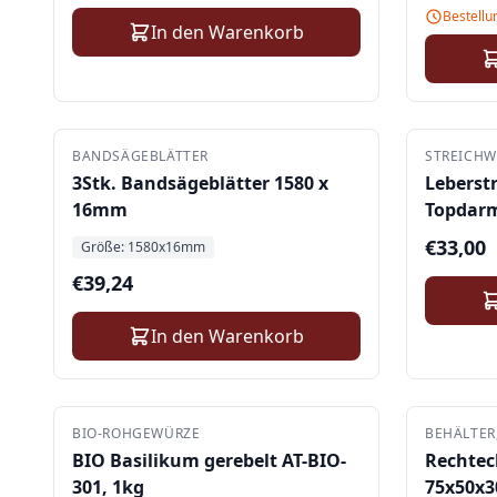
Bestellu
In den Warenkorb
BANDSÄGEBLÄTTER
STREICHW
3Stk. Bandsägeblätter 1580 x
Leberst
16mm
Topdarm
€
33,00
Größe:
1580x16mm
€
39,24
In den Warenkorb
BIO-ROHGEWÜRZE
BEHÄLTER
BIO Basilikum gerebelt AT-BIO-
Rechte
301, 1kg
75x50x