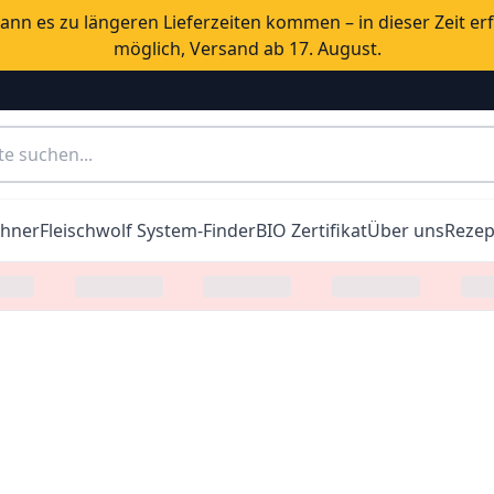
nn es zu längeren Lieferzeiten kommen – in dieser Zeit er
möglich, Versand ab 17. August.
chner
Fleischwolf System-Finder
BIO Zertifikat
Über uns
Rezep