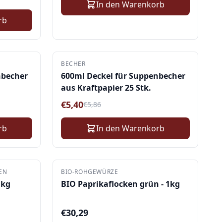
In den Warenkorb
rb
BECHER
-
8
%
nbecher
600ml Deckel für Suppenbecher
aus Kraftpapier 25 Stk.
€
5,40
€
5,86
rb
In den Warenkorb
EN
BIO-ROHGEWÜRZE
1kg
BIO Paprikaflocken grün - 1kg
€
30,29