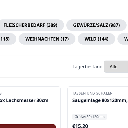
FLEISCHERBEDARF
(
389
)
GEWÜRZE/SALZ
(
987
)
(
118
)
WEIHNACHTEN
(
17
)
WILD
(
144
)
W
Lagerbestand:
S
TASSEN UND SCHALEN
nox Lachsmesser 30cm
Saugeinlage 80x120mm,
Größe:
80x120mm
€
15,20