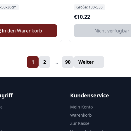
130x330
x50x30cm
Größe:
130x330
€
10,22
In den Warenkorb
Nicht verfügbar
1
2
...
90
Weiter →
griff
Kundenservice
te
Mein Konto
Warenkorb
Zur Kasse