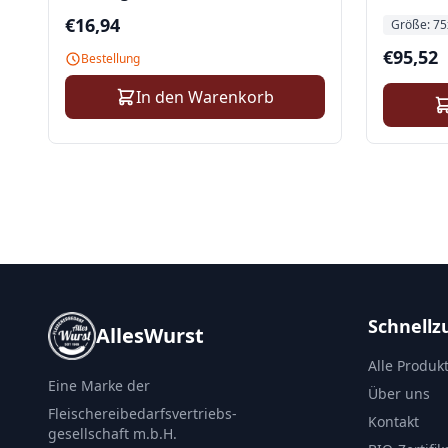
€
16,94
Größe:
75
€
95,52
Bestellung
In den Warenkorb
Schnellzu
AllesWurst
Alle Produk
Eine Marke der
Über uns
Fleischereibedarfsvertriebs-
Kontakt
gesellschaft m.b.H.