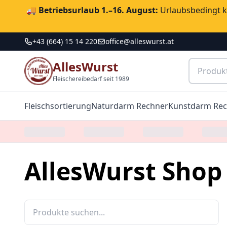
🚚
Betriebsurlaub 1.–16. August:
Urlaubsbedingt ka
+43 (664) 15 14 220
office@alleswurst.at
AllesWurst
Fleischereibedarf seit 1989
Fleischsortierung
Naturdarm Rechner
Kunstdarm Re
AllesWurst Shop