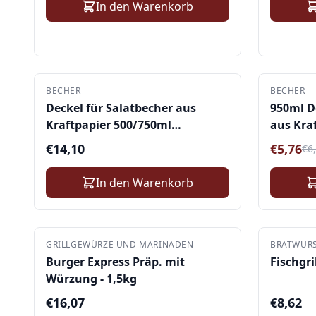
In den Warenkorb
BECHER
BECHER
-
8
%
Deckel für Salatbecher aus
950ml D
Kraftpapier 500/750ml
aus Kraf
200Stk./Karton
€
14,10
€
5,76
€
6
In den Warenkorb
GRILLGEWÜRZE UND MARINADEN
BRATWUR
Burger Express Präp. mit
Fischgri
Würzung - 1,5kg
€
16,07
€
8,62