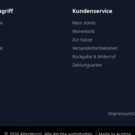
griff
Kundenservice
te
Mein Konto
Warenkorb
Zur Kasse
at
Versandinformationen
Rückgabe & Widerruf
Zahlungsarten
Impressum
D
©
2026
AllesWurst. Alle Rechte vorbehalten. | Made in Austria