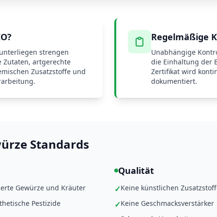
IO?
Regelmäßige K
unterliegen strengen
Unabhängige Kontro
e Zutaten, artgerechte
die Einhaltung der 
hemischen Zusatzstoffe und
Zertifikat wird konti
arbeitung.
dokumentiert.
ürze Standards
Qualität
zierte Gewürze und Kräuter
Keine künstlichen Zusatzstof
✓
hetische Pestizide
Keine Geschmacksverstärker
✓