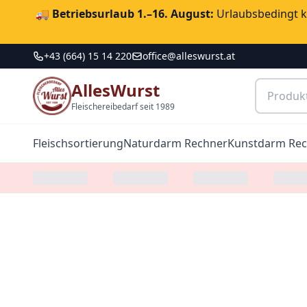
🚚
Betriebsurlaub 1.–16. August:
Urlaubsbedingt ka
+43 (664) 15 14 220
office@alleswurst.at
AllesWurst
Fleischereibedarf seit 1989
Fleischsortierung
Naturdarm Rechner
Kunstdarm Re