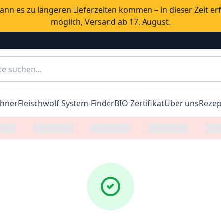
nn es zu längeren Lieferzeiten kommen – in dieser Zeit er
möglich, Versand ab 17. August.
chner
Fleischwolf System-Finder
BIO Zertifikat
Über uns
Rezep