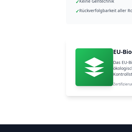
Keine Gentechnik
✓
Rückverfolgbarkeit aller R
✓
EU-Bio
Das EU-Bi
ökologisc
Kontrollst
Zertifizie