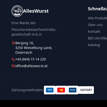
Schnellzu
AllesWurst
Alle Produk
Eine Marke der
Über uns
Fleischereibedarfsvertriebs-
Kontakt
gesellschaft m.b.H.
BIO-Zertifik
Berging 10,
Katalog
3250 Wieselburg-Land,
Österreich
+43 (664) 15 14 220
office@alleswurst.at
Zahlungsmethoden:
SOFORT
VISA
PayPal