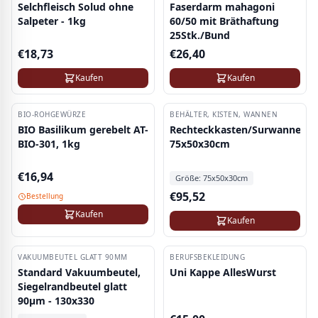
Selchfleisch Solud ohne
Faserdarm mahagoni
Salpeter - 1kg
60/50 mit Bräthaftung
25Stk./Bund
€
18,73
€
26,40
Kaufen
Kaufen
BIO-ROHGEWÜRZE
BEHÄLTER, KISTEN, WANNEN
BIO Basilikum gerebelt AT-
Rechteckkasten/Surwanne
BIO-301, 1kg
75x50x30cm
€
16,94
Größe:
75x50x30cm
€
95,52
Bestellung
Kaufen
Kaufen
VAKUUMBEUTEL GLATT 90ΜM
BERUFSBEKLEIDUNG
Standard Vakuumbeutel,
Uni Kappe AllesWurst
Siegelrandbeutel glatt
90µm - 130x330