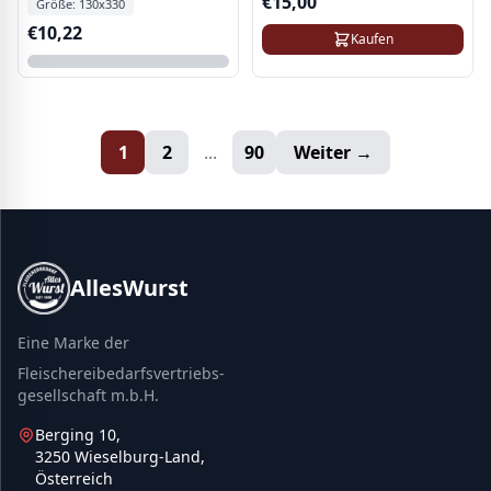
€
15,00
Größe:
130x330
€
10,22
Kaufen
1
2
...
90
Weiter →
AllesWurst
Eine Marke der
Fleischereibedarfsvertriebs-
gesellschaft m.b.H.
Berging 10,
3250 Wieselburg-Land,
Österreich