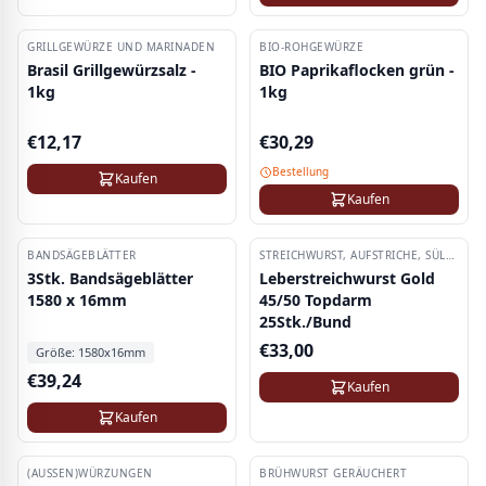
GRILLGEWÜRZE UND MARINADEN
BIO-ROHGEWÜRZE
Brasil Grillgewürzsalz -
BIO Paprikaflocken grün -
1kg
1kg
€
12,17
€
30,29
Bestellung
Kaufen
Kaufen
BANDSÄGEBLÄTTER
STREICHWURST, AUFSTRICHE, SÜLZEN
3Stk. Bandsägeblätter
Leberstreichwurst Gold
1580 x 16mm
45/50 Topdarm
25Stk./Bund
€
33,00
Größe:
1580x16mm
€
39,24
Kaufen
Kaufen
(AUSSEN)WÜRZUNGEN
BRÜHWURST GERÄUCHERT