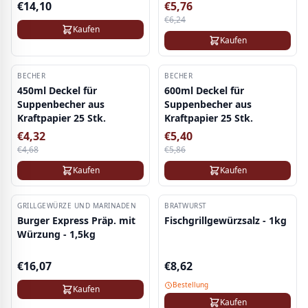
€
14,10
€
5,76
€
6,24
Kaufen
Kaufen
BECHER
-
8
%
BECHER
-
8
%
450ml Deckel für
600ml Deckel für
Suppenbecher aus
Suppenbecher aus
Kraftpapier 25 Stk.
Kraftpapier 25 Stk.
€
4,32
€
5,40
€
4,68
€
5,86
Kaufen
Kaufen
GRILLGEWÜRZE UND MARINADEN
BRATWURST
Burger Express Präp. mit
Fischgrillgewürzsalz - 1kg
Würzung - 1,5kg
€
16,07
€
8,62
Bestellung
Kaufen
Kaufen