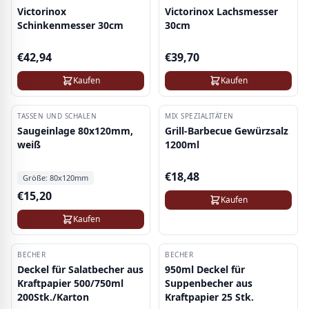
Victorinox
Victorinox Lachsmesser
Schinkenmesser 30cm
30cm
€
42,94
€
39,70
Kaufen
Kaufen
TASSEN UND SCHALEN
MIX SPEZIALITÄTEN
Saugeinlage 80x120mm,
Grill-Barbecue Gewürzsalz
weiß
1200ml
€
18,48
Größe:
80x120mm
€
15,20
Kaufen
Kaufen
BECHER
BECHER
-
8
%
Deckel für Salatbecher aus
950ml Deckel für
Kraftpapier 500/750ml
Suppenbecher aus
200Stk./Karton
Kraftpapier 25 Stk.