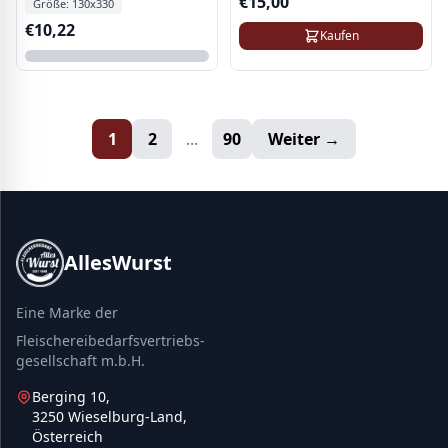
€
15,00
Größe:
130x330
€
10,22
Kaufen
1
2
...
90
Weiter →
AllesWurst
Eine Marke der
Fleischereibedarfsvertriebs-
gesellschaft m.b.H.
Berging 10,
3250 Wieselburg-Land,
Österreich