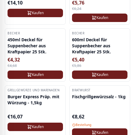
€
14,10
€
5,76
€
6,24
Kaufen
Kaufen
BECHER
-
8
%
BECHER
-
8
%
450ml Deckel für
600ml Deckel für
Suppenbecher aus
Suppenbecher aus
Kraftpapier 25 Stk.
Kraftpapier 25 Stk.
€
4,32
€
5,40
€
4,68
€
5,86
Kaufen
Kaufen
GRILLGEWÜRZE UND MARINADEN
BRATWURST
Burger Express Präp. mit
Fischgrillgewürzsalz - 1kg
Würzung - 1,5kg
€
16,07
€
8,62
Bestellung
Kaufen
Kaufen