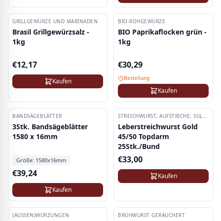
GRILLGEWÜRZE UND MARINADEN
BIO-ROHGEWÜRZE
Brasil Grillgewürzsalz -
BIO Paprikaflocken grün -
1kg
1kg
€
12,17
€
30,29
Bestellung
Kaufen
Kaufen
BANDSÄGEBLÄTTER
STREICHWURST, AUFSTRICHE, SÜLZEN
3Stk. Bandsägeblätter
Leberstreichwurst Gold
1580 x 16mm
45/50 Topdarm
25Stk./Bund
€
33,00
Größe:
1580x16mm
€
39,24
Kaufen
Kaufen
(AUSSEN)WÜRZUNGEN
BRÜHWURST GERÄUCHERT