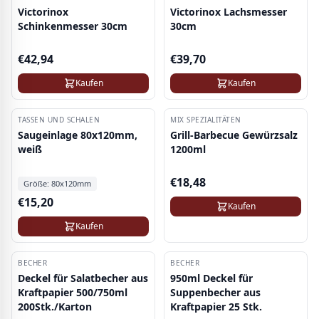
Victorinox
Victorinox Lachsmesser
Schinkenmesser 30cm
30cm
€
42,94
€
39,70
Kaufen
Kaufen
TASSEN UND SCHALEN
MIX SPEZIALITÄTEN
Saugeinlage 80x120mm,
Grill-Barbecue Gewürzsalz
weiß
1200ml
€
18,48
Größe:
80x120mm
€
15,20
Kaufen
Kaufen
BECHER
BECHER
-
8
%
Deckel für Salatbecher aus
950ml Deckel für
Kraftpapier 500/750ml
Suppenbecher aus
200Stk./Karton
Kraftpapier 25 Stk.