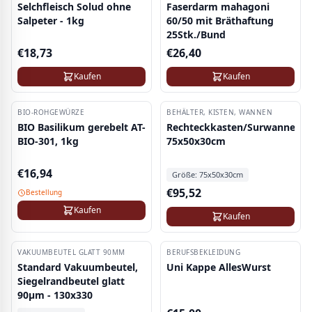
Selchfleisch Solud ohne
Faserdarm mahagoni
Salpeter - 1kg
60/50 mit Bräthaftung
25Stk./Bund
€
18,73
€
26,40
Kaufen
Kaufen
BIO-ROHGEWÜRZE
BEHÄLTER, KISTEN, WANNEN
BIO Basilikum gerebelt AT-
Rechteckkasten/Surwanne
BIO-301, 1kg
75x50x30cm
€
16,94
Größe:
75x50x30cm
€
95,52
Bestellung
Kaufen
Kaufen
VAKUUMBEUTEL GLATT 90ΜM
BERUFSBEKLEIDUNG
Standard Vakuumbeutel,
Uni Kappe AllesWurst
Siegelrandbeutel glatt
90µm - 130x330