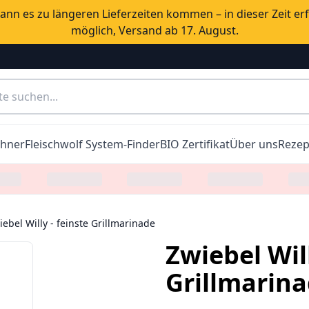
nn es zu längeren Lieferzeiten kommen – in dieser Zeit er
möglich, Versand ab 17. August.
chner
Fleischwolf System-Finder
BIO Zertifikat
Über uns
Rezep
iebel Willy - feinste Grillmarinade
Zwiebel Will
Grillmarin