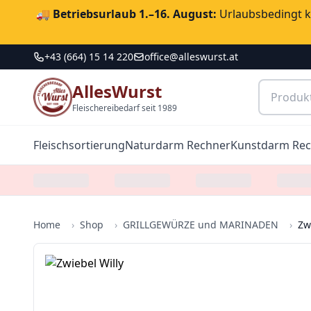
🚚
Betriebsurlaub 1.–16. August:
Urlaubsbedingt ka
+43 (664) 15 14 220
office@alleswurst.at
AllesWurst
Fleischereibedarf seit 1989
Fleischsortierung
Naturdarm Rechner
Kunstdarm Re
Home
›
Shop
›
GRILLGEWÜRZE und MARINADEN
›
Zw