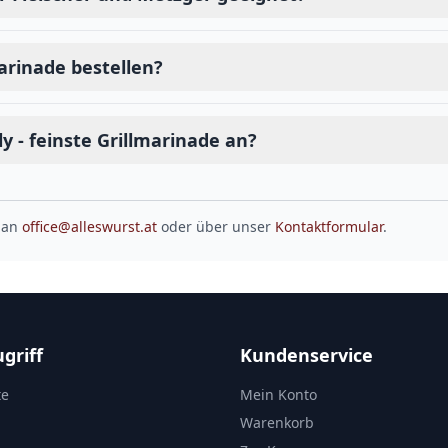
marinade bestellen?
y - feinste Grillmarinade an?
 an
office@alleswurst.at
oder über unser
Kontaktformular
.
griff
Kundenservice
te
Mein Konto
Warenkorb