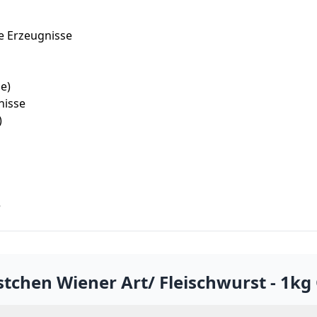
te Erzeugnisse
e)
nisse
)
e
tchen Wiener Art/ Fleischwurst - 1