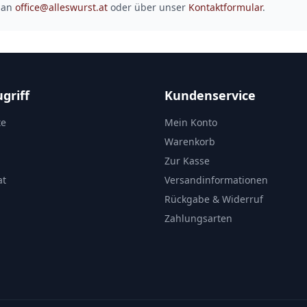
 an
office@alleswurst.at
oder über unser
Kontaktformular
.
griff
Kundenservice
te
Mein Konto
Warenkorb
Zur Kasse
at
Versandinformationen
Rückgabe & Widerruf
Zahlungsarten