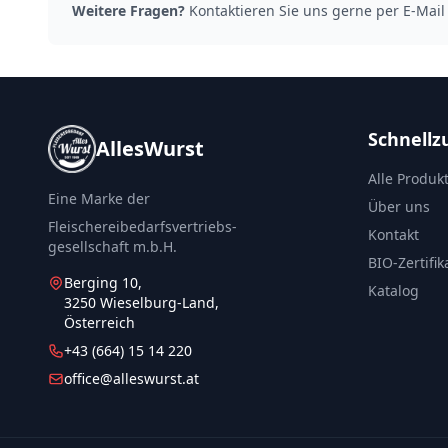
Weitere Fragen?
Kontaktieren Sie uns gerne per E-Mail
Schnellzu
AllesWurst
Alle Produk
Eine Marke der
Über uns
Fleischereibedarfsvertriebs-
Kontakt
gesellschaft m.b.H.
BIO-Zertifik
Berging 10,
Katalog
3250 Wieselburg-Land,
Österreich
+43 (664) 15 14 220
office@alleswurst.at