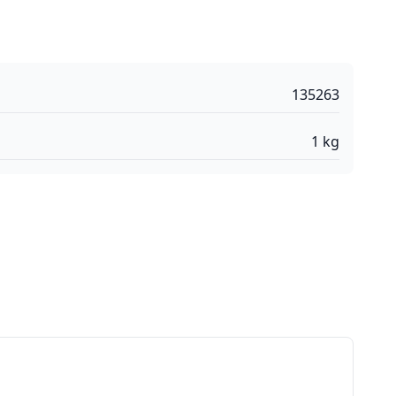
135263
1
kg