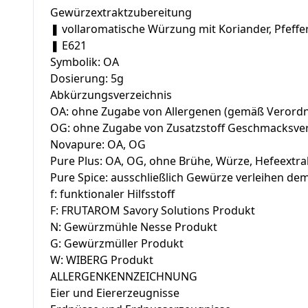
Gewürzextraktzubereitung
❚ vollaromatische Würzung mit Koriander, Pfeffe
❚ E621
Symbolik: OA
Dosierung: 5g
Abkürzungsverzeichnis
OA: ohne Zugabe von Allergenen (gemäß Verordnu
OG: ohne Zugabe von Zusatzstoff Geschmacksver
Novapure: OA, OG
Pure Plus: OA, OG, ohne Brühe, Würze, Hefeextr
Pure Spice: ausschließlich Gewürze verleihen d
f: funktionaler Hilfsstoff
F: FRUTAROM Savory Solutions Produkt
N: Gewürzmühle Nesse Produkt
G: Gewürzmüller Produkt
W: WIBERG Produkt
ALLERGENKENNZEICHNUNG
Eier und Eiererzeugnisse