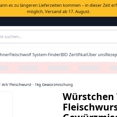
nn es zu längeren Lieferzeiten kommen – in dieser Zeit er
möglich, Versand ab 17. August.
chner
Fleischwolf System-Finder
BIO Zertifikat
Über uns
Rezep
 Art/ Fleischwurst - 1kg Gewürzmischung
Würstchen 
Fleischwurs