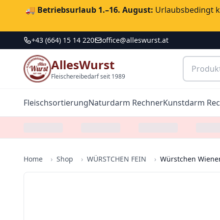
🚚
Betriebsurlaub 1.–16. August:
Urlaubsbedingt ka
+43 (664) 15 14 220
office@alleswurst.at
AllesWurst
Fleischereibedarf seit 1989
Fleischsortierung
Naturdarm Rechner
Kunstdarm Re
Home
›
Shop
›
WÜRSTCHEN FEIN
›
Würstchen Wiener