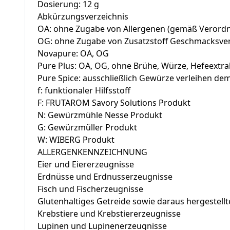
Dosierung: 12 g
Abkürzungsverzeichnis
OA: ohne Zugabe von Allergenen (gemäß Verordnu
OG: ohne Zugabe von Zusatzstoff Geschmacksver
Novapure: OA, OG
Pure Plus: OA, OG, ohne Brühe, Würze, Hefeextr
Pure Spice: ausschließlich Gewürze verleihen d
f: funktionaler Hilfsstoff
F: FRUTAROM Savory Solutions Produkt
N: Gewürzmühle Nesse Produkt
G: Gewürzmüller Produkt
W: WIBERG Produkt
ALLERGENKENNZEICHNUNG
Eier und Eiererzeugnisse
Erdnüsse und Erdnusserzeugnisse
Fisch und Fischerzeugnisse
Glutenhaltiges Getreide sowie daraus hergestell
Krebstiere und Krebstiererzeugnisse
Lupinen und Lupinenerzeugnisse