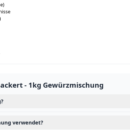
e)
nisse
)
e
ackert - 1kg Gewürzmischung
g?
chung verwendet?