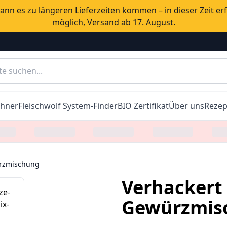
nn es zu längeren Lieferzeiten kommen – in dieser Zeit er
möglich, Versand ab 17. August.
chner
Fleischwolf System-Finder
BIO Zertifikat
Über uns
Rezep
ürzmischung
Verhackert 
Gewürzmis