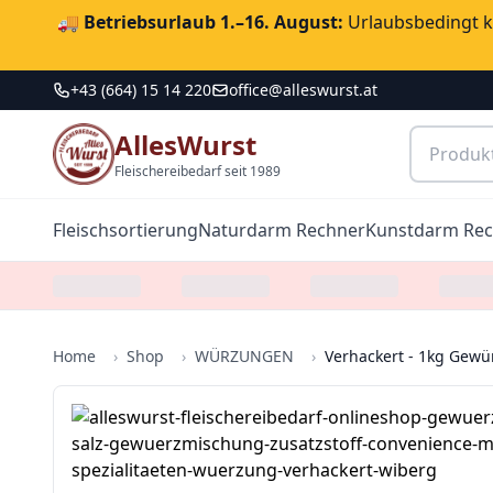
🚚
Betriebsurlaub 1.–16. August:
Urlaubsbedingt ka
+43 (664) 15 14 220
office@alleswurst.at
AllesWurst
Fleischereibedarf seit 1989
Fleischsortierung
Naturdarm Rechner
Kunstdarm Re
Home
›
Shop
›
WÜRZUNGEN
›
Verhackert - 1kg Gew