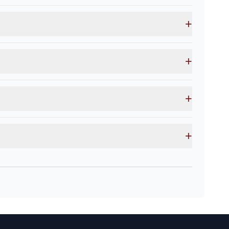
+
+
+
+