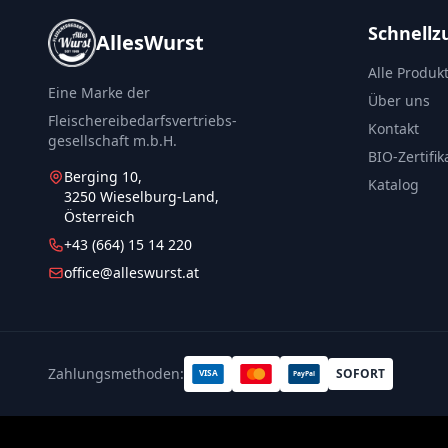
Schnellzu
AllesWurst
Alle Produk
Eine Marke der
Über uns
Fleischereibedarfsvertriebs-
Kontakt
gesellschaft m.b.H.
BIO-Zertifik
Berging 10,
Katalog
3250 Wieselburg-Land,
Österreich
+43 (664) 15 14 220
office@alleswurst.at
Zahlungsmethoden:
SOFORT
VISA
PayPal