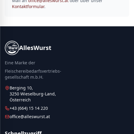
Mail an
office@alleswurst.at
oder über unser
Kontaktformular
.
AllesWurst
Eine Marke der
Fleischereibedarfsvertriebs-
gesellschaft m.b.H.
Berging 10,
3250 Wieselburg-Land,
Österreich
+43 (664) 15 14 220
office@alleswurst.at
Schnellzugriff