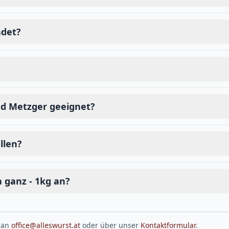
ndet?
und Metzger geeignet?
llen?
 ganz - 1kg an?
 an
office@alleswurst.at
oder über unser
Kontaktformular
.