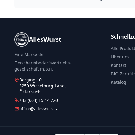
Schnellzu
AllesWurst
Alle Produk
Eine Marke der
Über uns
Fleischereibedarfsvertriebs-
Kontakt
gesellschaft m.b.H.
BIO-Zertifik
Berging 10,
Katalog
3250 Wieselburg-Land,
Österreich
+43 (664) 15 14 220
office@alleswurst.at