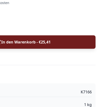
kosten
In den Warenkorb - €
25,41
K7166
1
kg