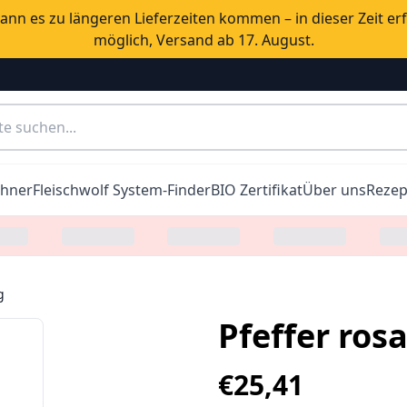
nn es zu längeren Lieferzeiten kommen – in dieser Zeit er
möglich, Versand ab 17. August.
chner
Fleischwolf System-Finder
BIO Zertifikat
Über uns
Rezep
g
Pfeffer ros
€
25,41