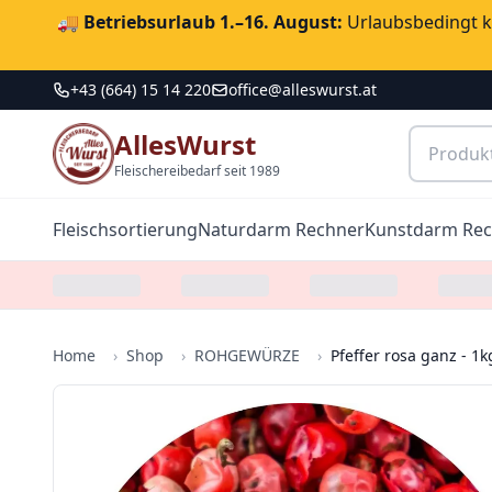
🚚
Betriebsurlaub 1.–16. August:
Urlaubsbedingt ka
+43 (664) 15 14 220
office@alleswurst.at
AllesWurst
Fleischereibedarf seit 1989
Fleischsortierung
Naturdarm Rechner
Kunstdarm Re
Home
›
Shop
›
ROHGEWÜRZE
›
Pfeffer rosa ganz - 1k