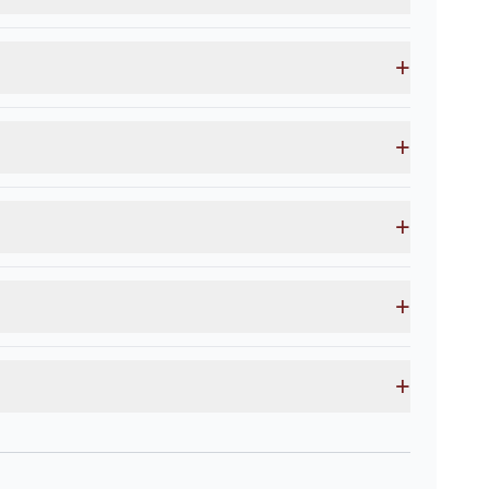
+
+
+
+
+