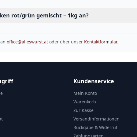
ken rot/grün gemischt – 1kg an?
 an
office@alleswurst.at
oder über unser
Kontaktformular
.
griff
Kundenservice
te
Mein Konto
Warenkorb
Zur Kasse
at
Versandinformationen
Rückgabe & Widerruf
Zahlungsarten