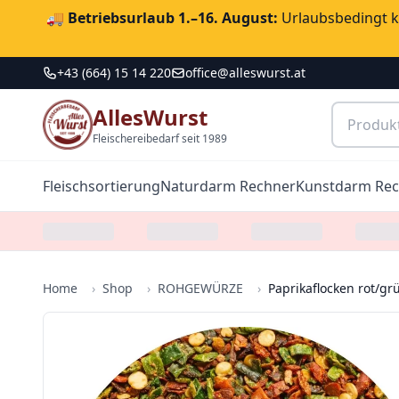
🚚
Betriebsurlaub 1.–16. August:
Urlaubsbedingt ka
+43 (664) 15 14 220
office@alleswurst.at
AllesWurst
Fleischereibedarf seit 1989
Fleischsortierung
Naturdarm Rechner
Kunstdarm Re
Home
›
Shop
›
ROHGEWÜRZE
›
Paprikaflocken rot/gr