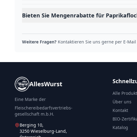
Bieten Sie Mengenrabatte für Paprikafloc
Weitere Fragen?
Kontaktieren Sie uns gerne per E-Mail
Schnellzu
AllesWurst
Alle Produk
Eine Marke der
Über uns
Fleischereibedarfsvertriebs-
Kontakt
gesellschaft m.b.H.
BIO-Zertifik
Berging 10,
Katalog
3250 Wieselburg-Land,