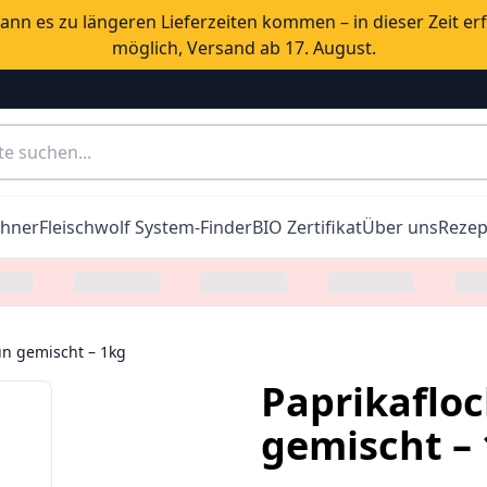
nn es zu längeren Lieferzeiten kommen – in dieser Zeit er
möglich, Versand ab 17. August.
chner
Fleischwolf System-Finder
BIO Zertifikat
Über uns
Rezep
ün gemischt – 1kg
Paprikaflo
gemischt –