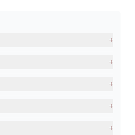
+
+
+
+
+