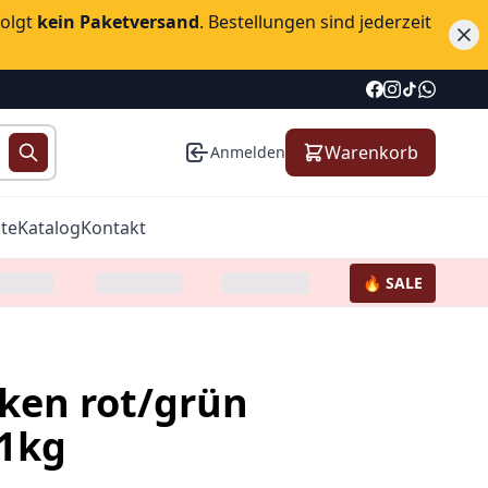
folgt
kein Paketversand
. Bestellungen sind jederzeit
Warenkorb
Anmelden
te
Katalog
Kontakt
🔥 SALE
cken rot/grün
 1kg