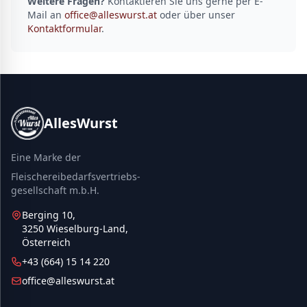
Weitere Fragen?
Kontaktieren Sie uns gerne per E-
Mail an
office@alleswurst.at
oder über unser
Kontaktformular
.
AllesWurst
Eine Marke der
Fleischereibedarfsvertriebs-
gesellschaft m.b.H.
Berging 10,
3250 Wieselburg-Land,
Österreich
+43 (664) 15 14 220
office@alleswurst.at