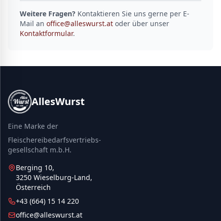
Weitere Fragen?
Kontaktieren Sie uns gerne per E-
Mail an
office@alleswurst.at
oder über unser
Kontaktformular
.
AllesWurst
Eine Marke der
Fleischereibedarfsvertriebs-
gesellschaft m.b.H.
Berging 10,
3250 Wieselburg-Land,
Österreich
+43 (664) 15 14 220
office@alleswurst.at