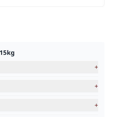
15kg
+
+
+