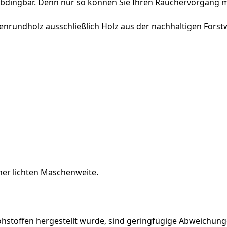
nabdingbar. Denn nur so können Sie Ihren Räuchervorgang m
nrundholz ausschließlich Holz aus der nachhaltigen Forstw
iner lichten Maschenweite.
Rohstoffen hergestellt wurde, sind geringfügige Abweichung