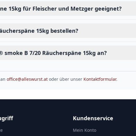
e 15kg für Fleischer und Metzger geeignet?
äucherspäne 15kg bestellen?
® smoke B 7/20 Räucherspäne 15kg an?
 an
office@alleswurst.at
oder über unser
Kontaktformular
.
griff
Kundenservice
te
Mein Konto