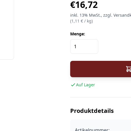
€
16,72
inkl.
13%
MwSt.
, zzgl. Versand
(
1,11
€ /
kg
)
Menge:
Auf Lager
Produktdetails
Artikelnummer: