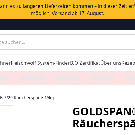
nn es zu längeren Lieferzeiten kommen – in dieser Zeit er
möglich, Versand ab 17. August.
chner
Fleischwolf System-Finder
BIO Zertifikat
Über uns
Rezep
 7/20 Räucherspäne 15kg
GOLDSPAN®
Räuchersp