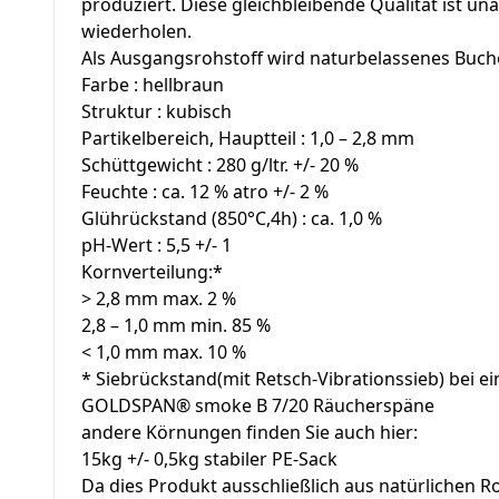
produziert. Diese gleichbleibende Qualität ist u
wiederholen.
Als Ausgangsrohstoff wird naturbelassenes Buche
Farbe : hellbraun
Struktur : kubisch
Partikelbereich, Hauptteil : 1,0 – 2,8 mm
Schüttgewicht : 280 g/ltr. +/- 20 %
Feuchte : ca. 12 % atro +/- 2 %
Glührückstand (850°C,4h) : ca. 1,0 %
pH-Wert : 5,5 +/- 1
Kornverteilung:*
> 2,8 mm max. 2 %
2,8 – 1,0 mm min. 85 %
< 1,0 mm max. 10 %
* Siebrückstand(mit Retsch-Vibrationssieb) bei e
GOLDSPAN® smoke B 7/20 Räucherspäne
andere Körnungen finden Sie auch hier:
15kg +/- 0,5kg stabiler PE-Sack
Da dies Produkt ausschließlich aus natürlichen 