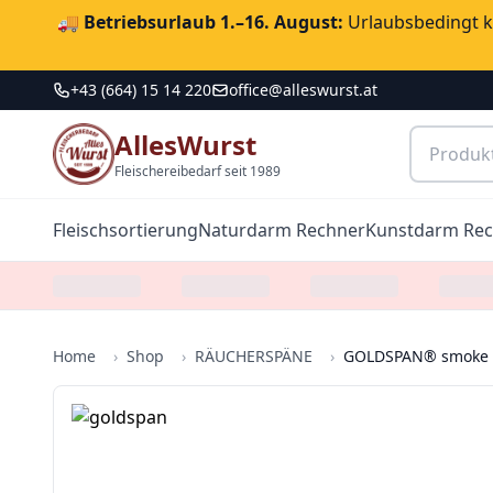
🚚
Betriebsurlaub 1.–16. August:
Urlaubsbedingt ka
+43 (664) 15 14 220
office@alleswurst.at
AllesWurst
Fleischereibedarf seit 1989
Fleischsortierung
Naturdarm Rechner
Kunstdarm Re
Home
›
Shop
›
RÄUCHERSPÄNE
›
GOLDSPAN® smoke B