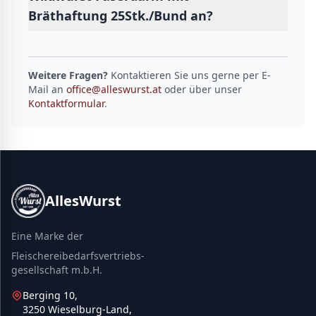
Bräthaftung 25Stk./Bund an?
Weitere Fragen?
Kontaktieren Sie uns gerne per E-
Mail an
office@alleswurst.at
oder über unser
Kontaktformular
.
AllesWurst
Eine Marke der
Fleischereibedarfsvertriebs-
gesellschaft m.b.H.
Berging 10,
3250 Wieselburg-Land,