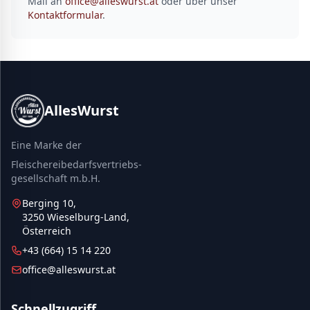
Mail an
office@alleswurst.at
oder über unser
Kontaktformular
.
AllesWurst
Eine Marke der
Fleischereibedarfsvertriebs-
gesellschaft m.b.H.
Berging 10,
3250 Wieselburg-Land,
Österreich
+43 (664) 15 14 220
office@alleswurst.at
Schnellzugriff