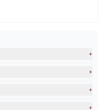
+
+
+
+