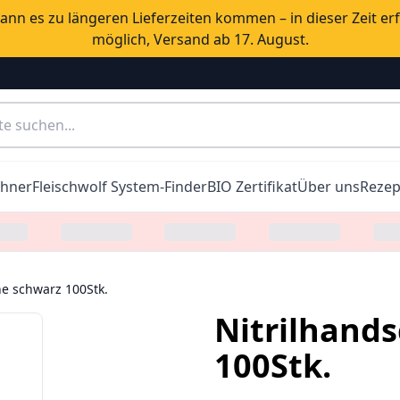
nn es zu längeren Lieferzeiten kommen – in dieser Zeit er
möglich, Versand ab 17. August.
chner
Fleischwolf System-Finder
BIO Zertifikat
Über uns
Rezep
e schwarz 100Stk.
Nitrilhand
100Stk.