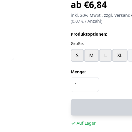
ab
€
6,84
inkl.
20%
MwSt.
, zzgl. Versand
(
0,07
€ /
Anzahl
)
Produktoptionen:
Größe
:
S
M
L
XL
Menge:
Auf Lager