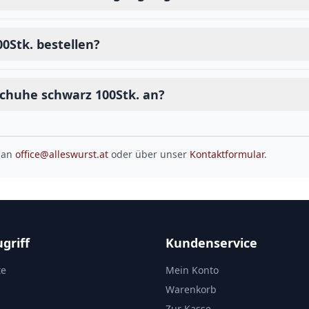
0Stk. bestellen?
schuhe schwarz 100Stk. an?
 an
office@alleswurst.at
oder über unser
Kontaktformular
.
griff
Kundenservice
te
Mein Konto
Warenkorb
Zur Kasse