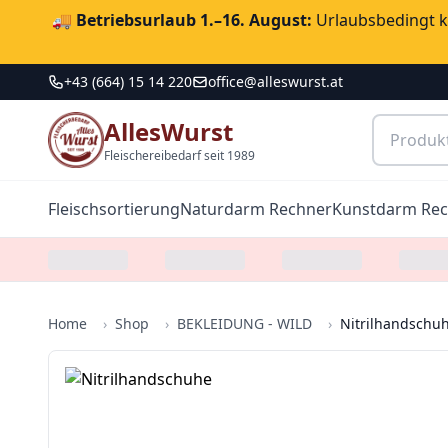
🚚
Betriebsurlaub 1.–16. August:
Urlaubsbedingt ka
+43 (664) 15 14 220
office@alleswurst.at
AllesWurst
Fleischereibedarf seit 1989
Fleischsortierung
Naturdarm Rechner
Kunstdarm Re
Home
›
Shop
›
BEKLEIDUNG - WILD
›
Nitrilhandschuh