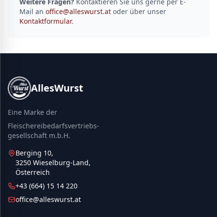
Weitere Fragen?
Kontaktieren Sie uns gerne per E-
Mail an
office@alleswurst.at
oder über unser
Kontaktformular
.
AllesWurst
Eine Marke der
Fleischereibedarfsvertriebs-
gesellschaft m.b.H.
Berging 10,
3250 Wieselburg-Land,
Österreich
+43 (664) 15 14 220
office@alleswurst.at