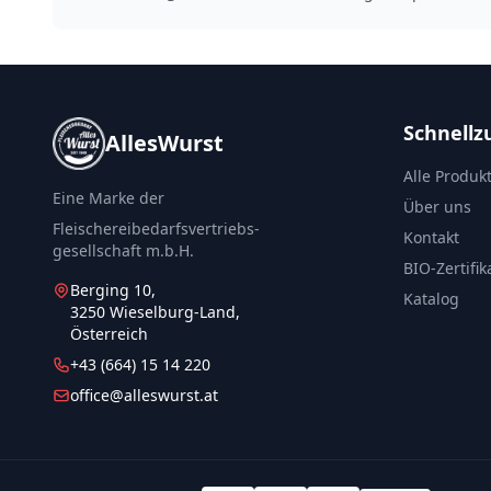
Schnellzu
AllesWurst
Alle Produk
Eine Marke der
Über uns
Fleischereibedarfsvertriebs-
Kontakt
gesellschaft m.b.H.
BIO-Zertifik
Berging 10,
Katalog
3250 Wieselburg-Land,
Österreich
+43 (664) 15 14 220
office@alleswurst.at