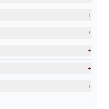
+
+
+
+
+