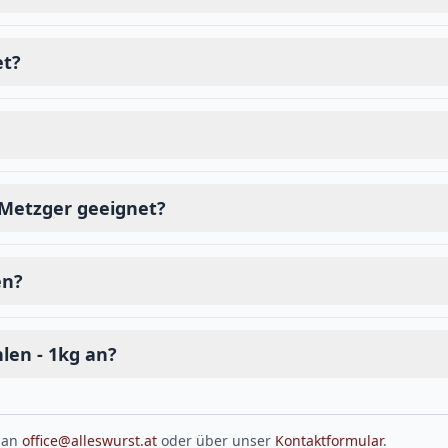
et?
d Metzger geeignet?
en?
len - 1kg an?
 an
office@alleswurst.at
oder über unser
Kontaktformular
.