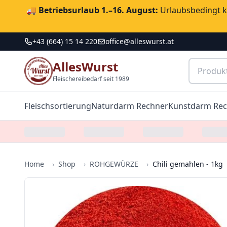
🚚
Betriebsurlaub 1.–16. August:
Urlaubsbedingt ka
+43 (664) 15 14 220
office@alleswurst.at
AllesWurst
Fleischereibedarf seit 1989
Fleischsortierung
Naturdarm Rechner
Kunstdarm Re
Home
›
Shop
›
ROHGEWÜRZE
›
Chili gemahlen - 1kg