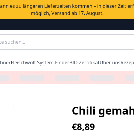
nn es zu längeren Lieferzeiten kommen – in dieser Zeit er
möglich, Versand ab 17. August.
chner
Fleischwolf System-Finder
BIO Zertifikat
Über uns
Rezep
Chili gemah
€
8,89