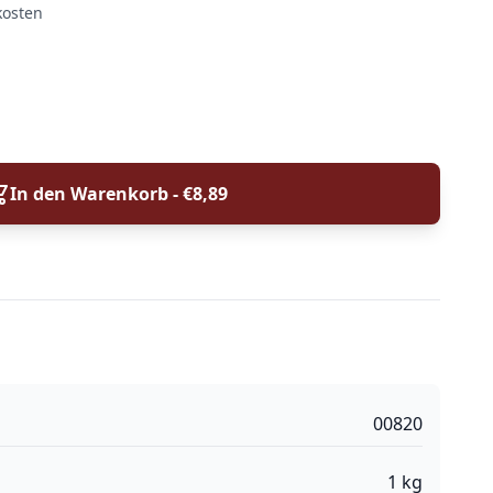
kosten
In den Warenkorb - €
8,89
00820
1
kg