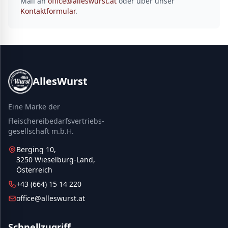
Mail an
office@alleswurst.at
oder über unser
Kontaktformular
.
AllesWurst
Eine Marke der
Fleischereibedarfsvertriebs-
gesellschaft m.b.H.
Berging 10,
3250 Wieselburg-Land,
Österreich
+43 (664) 15 14 220
office@alleswurst.at
Schnellzugriff