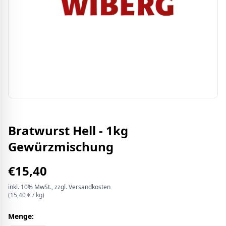
Bratwurst Hell - 1kg
Gewürzmischung
€
15,40
inkl.
10%
MwSt.
, zzgl. Versandkosten
(
15,40
€ /
kg
)
Menge: