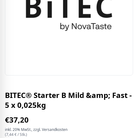
BITEC® Starter B Mild &amp; Fast -
5 x 0,025kg
€
37,20
inkl.
20%
MwSt.
, zzgl. Versandkosten
(
7,44
€ /
Stk.
)