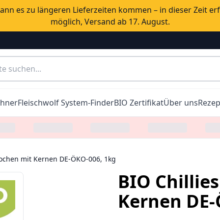
nn es zu längeren Lieferzeiten kommen – in dieser Zeit er
möglich, Versand ab 17. August.
chner
Fleischwolf System-Finder
BIO Zertifikat
Über uns
Rezep
rochen mit Kernen DE-ÖKO-006, 1kg
BIO Chillie
Kernen DE-