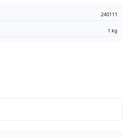
240111
1
kg