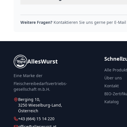
Weitere Fragen?
Kontaktieren Sie uns gerne per E-Mail
Schnellzu
AllesWurst
Alle Produk
Eine Marke der
Über uns
Fleischereibedarfsvertriebs-
Kontakt
gesellschaft m.b.H.
BIO-Zertifik
Berging 10,
Katalog
3250 Wieselburg-Land,
Österreich
+43 (664) 15 14 220
office@alleswurst.at