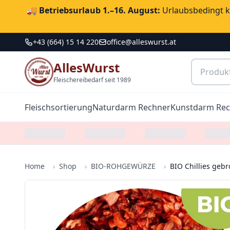
🚚
Betriebsurlaub 1.–16. August:
Urlaubsbedingt ka
+43 (664) 15 14 220
office@alleswurst.at
AllesWurst
Fleischereibedarf seit 1989
Fleischsortierung
Naturdarm Rechner
Kunstdarm Re
Home
›
Shop
›
BIO-ROHGEWÜRZE
›
BIO Chillies geb