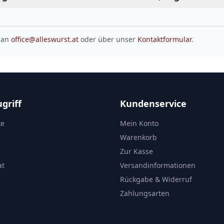
 an
office@alleswurst.at
oder über unser
Kontaktformular
.
griff
Kundenservice
te
Mein Konto
Warenkorb
Zur Kasse
at
Versandinformationen
Rückgabe & Widerruf
Zahlungsarten