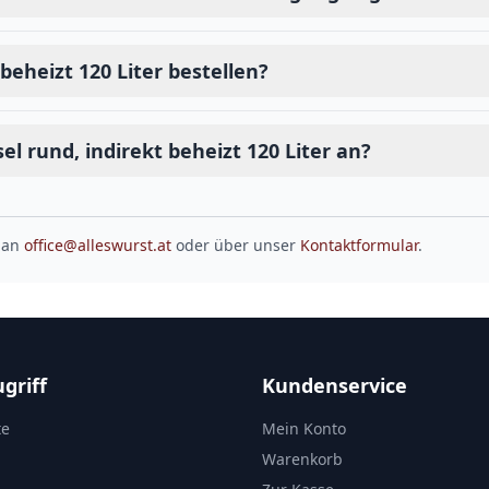
 beheizt 120 Liter bestellen?
l rund, indirekt beheizt 120 Liter an?
 an
office@alleswurst.at
oder über unser
Kontaktformular
.
griff
Kundenservice
te
Mein Konto
Warenkorb