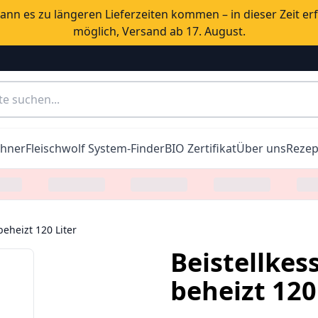
nn es zu längeren Lieferzeiten kommen – in dieser Zeit er
möglich, Versand ab 17. August.
chner
Fleischwolf System-Finder
BIO Zertifikat
Über uns
Rezep
beheizt 120 Liter
Beistellkess
beheizt 120