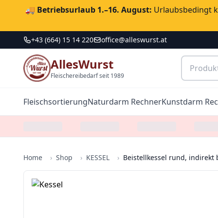
🚚
Betriebsurlaub 1.–16. August:
Urlaubsbedingt ka
+43 (664) 15 14 220
office@alleswurst.at
AllesWurst
Fleischereibedarf seit 1989
Fleischsortierung
Naturdarm Rechner
Kunstdarm Re
Home
›
Shop
›
KESSEL
›
Beistellkessel rund, indirekt 