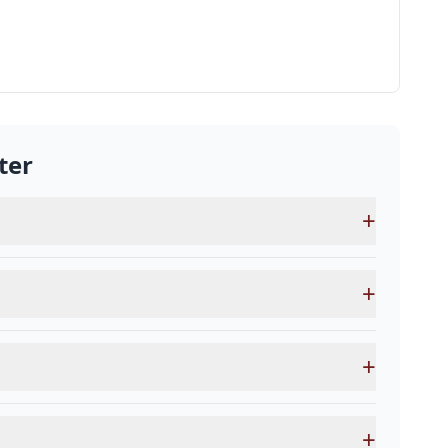
ter
+
+
+
+