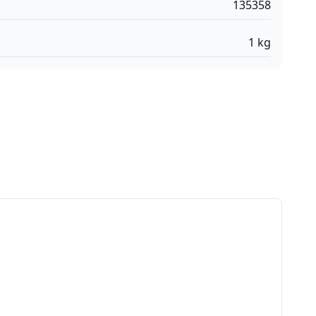
135358
1
kg