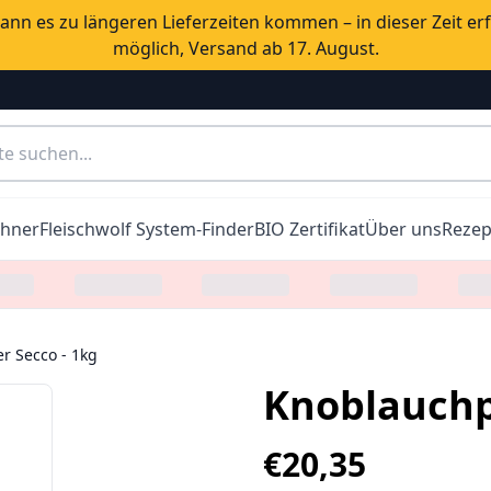
nn es zu längeren Lieferzeiten kommen – in dieser Zeit er
möglich, Versand ab 17. August.
chner
Fleischwolf System-Finder
BIO Zertifikat
Über uns
Rezep
r Secco - 1kg
Knoblauchpf
€
20,35