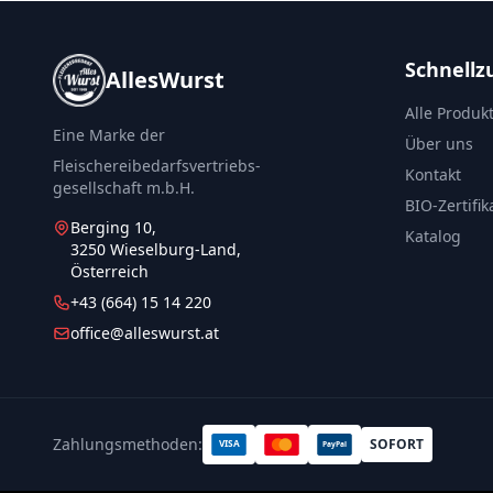
Schnellzu
AllesWurst
Alle Produk
Eine Marke der
Über uns
Fleischereibedarfsvertriebs-
Kontakt
gesellschaft m.b.H.
BIO-Zertifik
Berging 10,
Katalog
3250 Wieselburg-Land,
Österreich
+43 (664) 15 14 220
office@alleswurst.at
Zahlungsmethoden:
SOFORT
VISA
PayPal