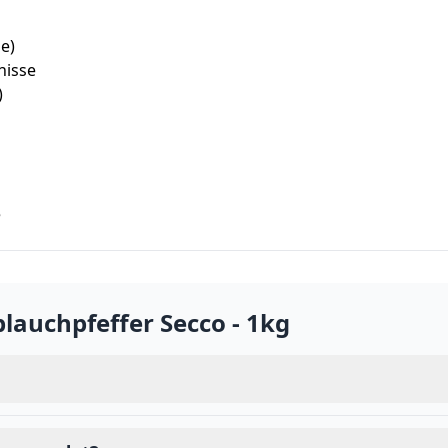
e)
nisse
)
e
lauchpfeffer Secco - 1kg