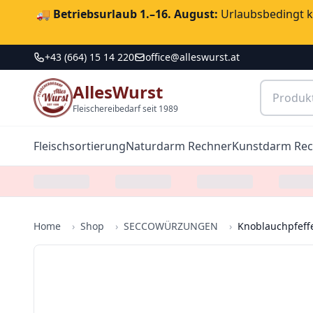
🚚
Betriebsurlaub 1.–16. August:
Urlaubsbedingt ka
+43 (664) 15 14 220
office@alleswurst.at
AllesWurst
Fleischereibedarf seit 1989
Fleischsortierung
Naturdarm Rechner
Kunstdarm Re
Home
›
Shop
›
SECCOWÜRZUNGEN
›
Knoblauchpfeffe