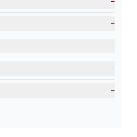
+
+
+
+
+