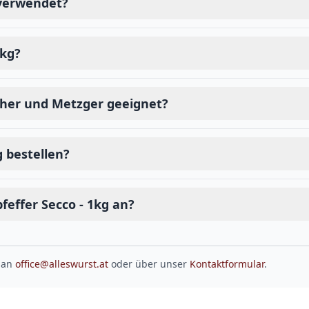
 verwendet?
1kg?
scher und Metzger geeignet?
g bestellen?
effer Secco - 1kg an?
 an
office@alleswurst.at
oder über unser
Kontaktformular
.