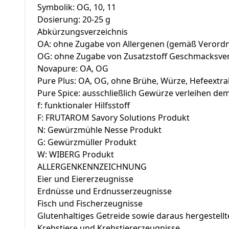
Symbolik: OG, 10, 11
Dosierung: 20-25 g
Abkürzungsverzeichnis
OA: ohne Zugabe von Allergenen (gemäß Verordnu
OG: ohne Zugabe von Zusatzstoff Geschmacksver
Novapure: OA, OG
Pure Plus: OA, OG, ohne Brühe, Würze, Hefeextr
Pure Spice: ausschließlich Gewürze verleihen d
f: funktionaler Hilfsstoff
F: FRUTAROM Savory Solutions Produkt
N: Gewürzmühle Nesse Produkt
G: Gewürzmüller Produkt
W: WIBERG Produkt
ALLERGENKENNZEICHNUNG
Eier und Eiererzeugnisse
Erdnüsse und Erdnusserzeugnisse
Fisch und Fischerzeugnisse
Glutenhaltiges Getreide sowie daraus hergestell
Krebstiere und Krebstiererzeugnisse