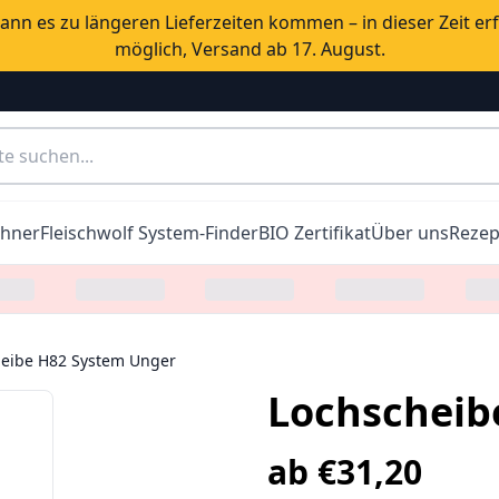
nn es zu längeren Lieferzeiten kommen – in dieser Zeit er
möglich, Versand ab 17. August.
chner
Fleischwolf System-Finder
BIO Zertifikat
Über uns
Rezep
eibe H82 System Unger
Lochscheib
ab
€
31,20