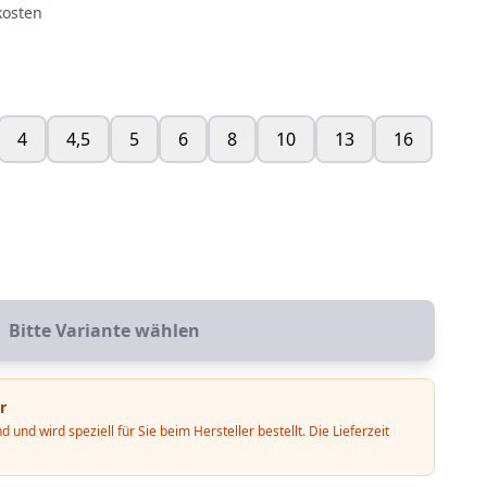
kosten
4
4,5
5
6
8
10
13
16
Bitte Variante wählen
r
d und wird speziell für Sie beim Hersteller bestellt. Die Lieferzeit