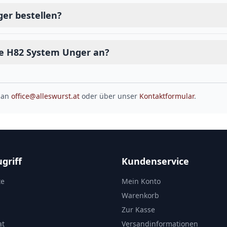
er bestellen?
be H82 System Unger an?
 an
office@alleswurst.at
oder über unser
Kontaktformular
.
griff
Kundenservice
te
Mein Konto
Warenkorb
Zur Kasse
at
Versandinformationen