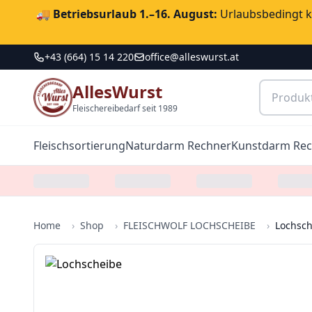
🚚
Betriebsurlaub 1.–16. August:
Urlaubsbedingt ka
+43 (664) 15 14 220
office@alleswurst.at
AllesWurst
Fleischereibedarf seit 1989
Fleischsortierung
Naturdarm Rechner
Kunstdarm Re
Home
›
Shop
›
FLEISCHWOLF LOCHSCHEIBE
›
Lochsch