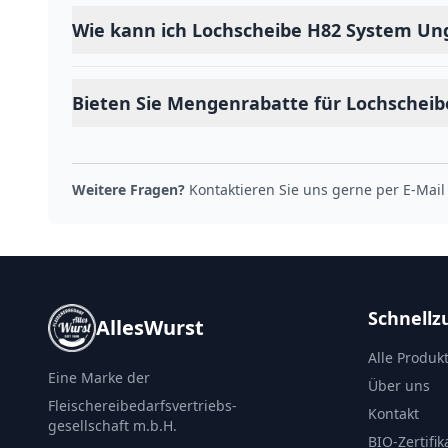
Wie kann ich Lochscheibe H82 System Ung
Bieten Sie Mengenrabatte für Lochschei
Weitere Fragen?
Kontaktieren Sie uns gerne per E-Mail
Schnellzu
AllesWurst
Alle Produk
Eine Marke der
Über uns
Fleischereibedarfsvertriebs-
Kontakt
gesellschaft m.b.H.
BIO-Zertifik