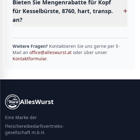
Bieten Sie Mengenrabatte für Kopf
+
für Kesselbürste, 8760, hart, transp.
an?
Weitere Fragen?
Kontaktieren Sie uns gerne per E-
Mail an
office@alleswurst.at
oder über unser
Kontaktformular
.
AllesWurst
Eine Marke der
Fleischereibedarfsvertriebs-
gesellschaft m.b.H.