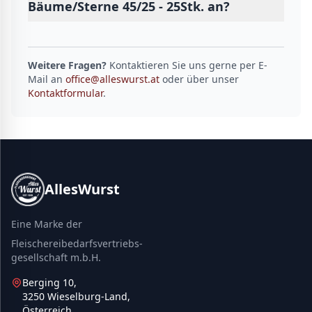
Bäume/Sterne 45/25 - 25Stk. an?
Weitere Fragen?
Kontaktieren Sie uns gerne per E-
Mail an
office@alleswurst.at
oder über unser
Kontaktformular
.
AllesWurst
Eine Marke der
Fleischereibedarfsvertriebs-
gesellschaft m.b.H.
Berging 10,
3250 Wieselburg-Land,
Österreich