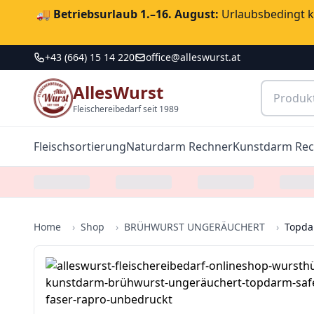
🚚
Betriebsurlaub 1.–16. August:
Urlaubsbedingt ka
+43 (664) 15 14 220
office@alleswurst.at
AllesWurst
Fleischereibedarf seit 1989
Fleischsortierung
Naturdarm Rechner
Kunstdarm Re
Home
›
Shop
›
BRÜHWURST UNGERÄUCHERT
›
Topda