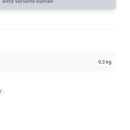
Bitte Variante wählen
0.3
kg
T