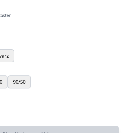
kosten
warz
0
90/50