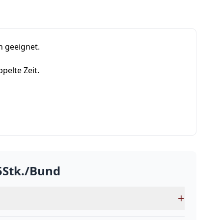
n geeignet.
pelte Zeit.
5Stk./Bund
+