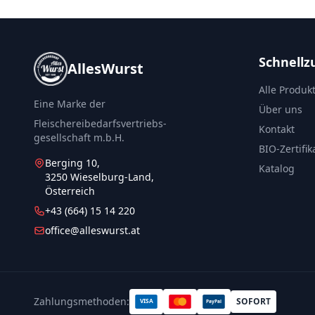
Schnellzu
AllesWurst
Alle Produk
Eine Marke der
Über uns
Fleischereibedarfsvertriebs-
Kontakt
gesellschaft m.b.H.
BIO-Zertifik
Berging 10,
Katalog
3250 Wieselburg-Land,
Österreich
+43 (664) 15 14 220
office@alleswurst.at
Zahlungsmethoden:
SOFORT
VISA
PayPal