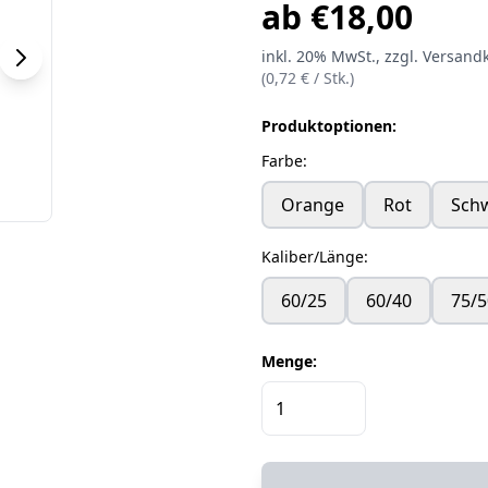
ab
€
18,00
inkl.
20%
MwSt.
, zzgl. Versand
(
0,72
€ /
Stk.
)
Produktoptionen:
Farbe
:
Orange
Rot
Sch
Kaliber/Länge
:
60/25
60/40
75/5
Menge: