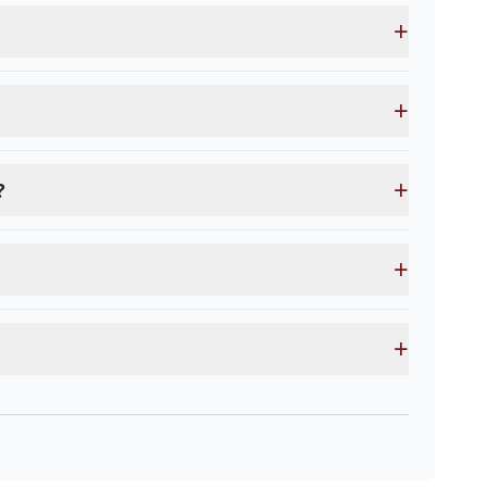
+
+
+
?
+
+