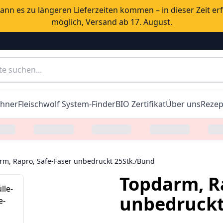
nn es zu längeren Lieferzeiten kommen – in dieser Zeit er
möglich, Versand ab 17. August.
chner
Fleischwolf System-Finder
BIO Zertifikat
Über uns
Rezep
rm, Rapro, Safe-Faser unbedruckt 25Stk./Bund
Topdarm, Ra
unbedruckt