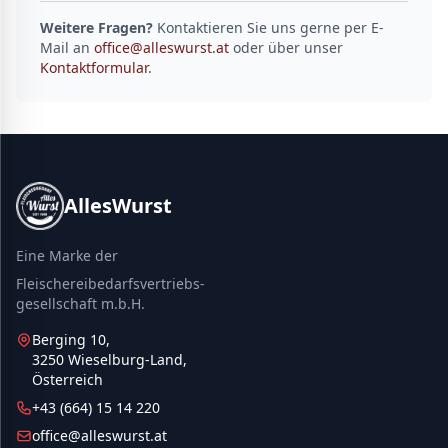
Weitere Fragen?
Kontaktieren Sie uns gerne per E-
Mail an
office@alleswurst.at
oder über unser
Kontaktformular
.
AllesWurst
Eine Marke der
Fleischereibedarfsvertriebs-
gesellschaft m.b.H.
Berging 10,
3250 Wieselburg-Land,
Österreich
+43 (664) 15 14 220
office@alleswurst.at