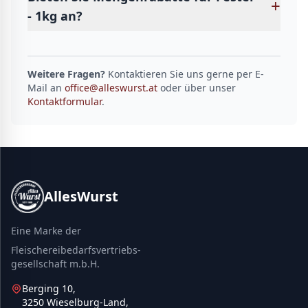
+
- 1kg an?
Weitere Fragen?
Kontaktieren Sie uns gerne per E-
Mail an
office@alleswurst.at
oder über unser
Kontaktformular
.
AllesWurst
Eine Marke der
Fleischereibedarfsvertriebs-
gesellschaft m.b.H.
Berging 10,
3250 Wieselburg-Land,