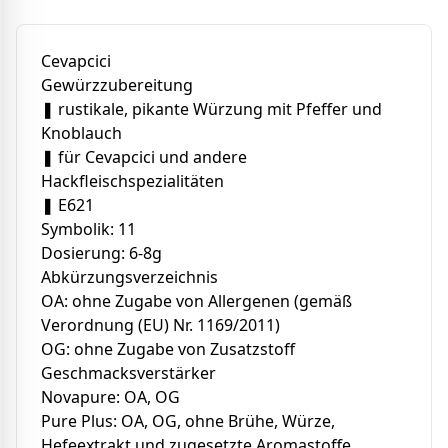
Cevapcici
Gewürzzubereitung
❚ rustikale, pikante Würzung mit Pfeffer und
Knoblauch
❚ für Cevapcici und andere
Hackfleischspezialitäten
❚ E621
Symbolik: 11
Dosierung: 6-8g
Abkürzungsverzeichnis
OA: ohne Zugabe von Allergenen (gemäß
Verordnung (EU) Nr. 1169/2011)
OG: ohne Zugabe von Zusatzstoff
Geschmacksverstärker
Novapure: OA, OG
Pure Plus: OA, OG, ohne Brühe, Würze,
Hefeextrakt und zugesetzte Aromastoffe