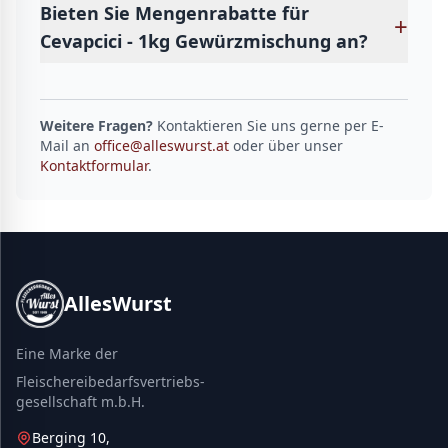
Bieten Sie Mengenrabatte für
+
Cevapcici - 1kg Gewürzmischung an?
Weitere Fragen?
Kontaktieren Sie uns gerne per E-
Mail an
office@alleswurst.at
oder über unser
Kontaktformular
.
AllesWurst
Eine Marke der
Fleischereibedarfsvertriebs-
gesellschaft m.b.H.
Berging 10,