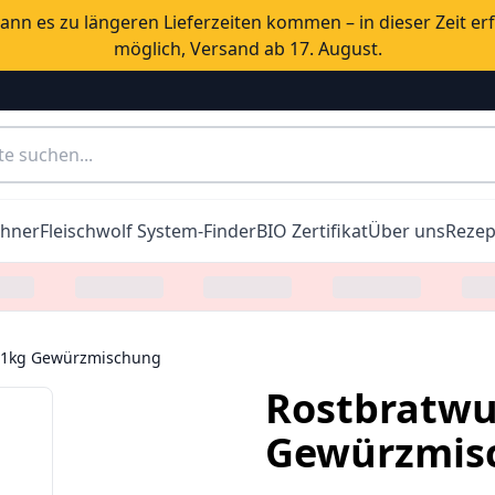
nn es zu längeren Lieferzeiten kommen – in dieser Zeit er
möglich, Versand ab 17. August.
chner
Fleischwolf System-Finder
BIO Zertifikat
Über uns
Rezep
- 1kg Gewürzmischung
Rostbratwur
Gewürzmis