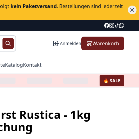
folgt
kein Paketversand
. Bestellungen sind jederzeit
Warenkorb
Anmelden
te
Katalog
Kontakt
🔥 SALE
st Rustica - 1kg
chung