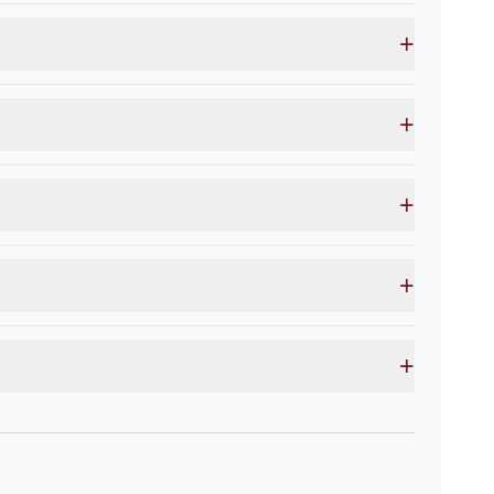
+
+
+
+
+