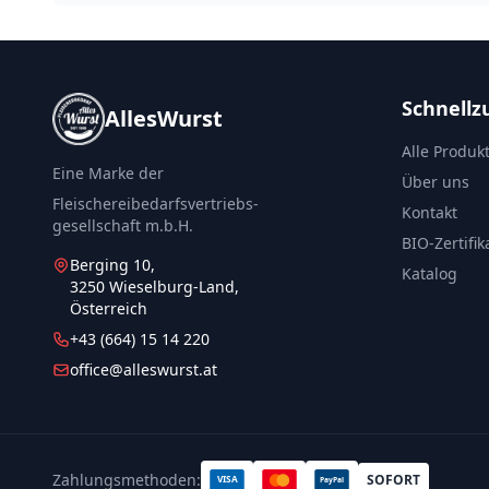
Schnellzu
AllesWurst
Alle Produk
Eine Marke der
Über uns
Fleischereibedarfsvertriebs-
Kontakt
gesellschaft m.b.H.
BIO-Zertifik
Berging 10,
Katalog
3250 Wieselburg-Land,
Österreich
+43 (664) 15 14 220
office@alleswurst.at
Zahlungsmethoden:
SOFORT
VISA
PayPal