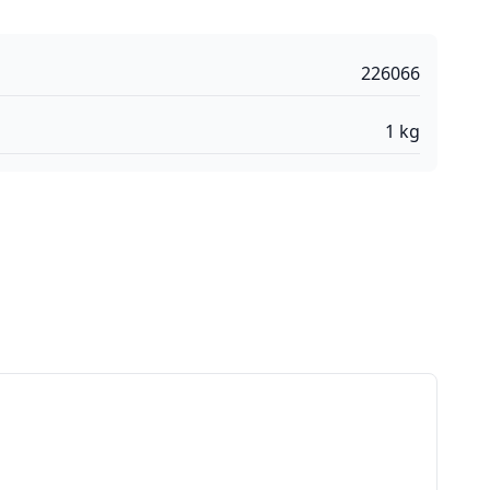
226066
1
kg