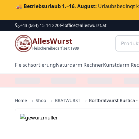
🚚
Betriebsurlaub 1.–16. August:
Urlaubsbedingt ka
+43 (664) 15 14 220
office@alleswurst.at
AllesWurst
Fleischereibedarf seit 1989
Fleischsortierung
Naturdarm Rechner
Kunstdarm Re
Home
›
Shop
›
BRATWURST
›
Rostbratwurst Rustica 