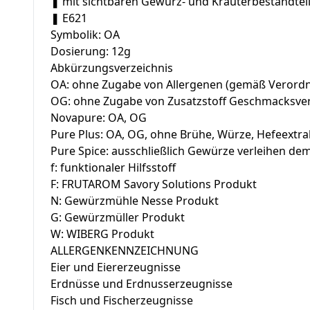
❚ mit sichtbaren Gewürz- und Kräuterbestandtei
❚ E621
Symbolik: OA
Dosierung: 12g
Abkürzungsverzeichnis
OA: ohne Zugabe von Allergenen (gemäß Verordnu
OG: ohne Zugabe von Zusatzstoff Geschmacksver
Novapure: OA, OG
Pure Plus: OA, OG, ohne Brühe, Würze, Hefeextr
Pure Spice: ausschließlich Gewürze verleihen d
f: funktionaler Hilfsstoff
F: FRUTAROM Savory Solutions Produkt
N: Gewürzmühle Nesse Produkt
G: Gewürzmüller Produkt
W: WIBERG Produkt
ALLERGENKENNZEICHNUNG
Eier und Eiererzeugnisse
Erdnüsse und Erdnusserzeugnisse
Fisch und Fischerzeugnisse