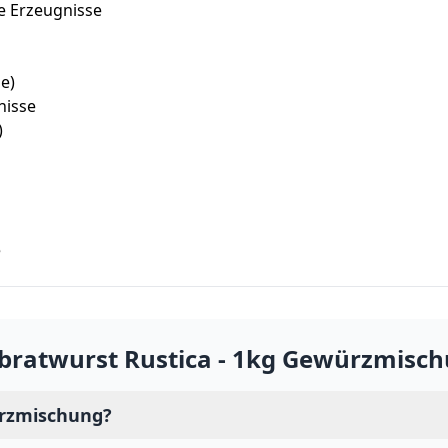
te Erzeugnisse
e)
nisse
)
e
bratwurst Rustica - 1kg Gewürzmisc
ürzmischung?