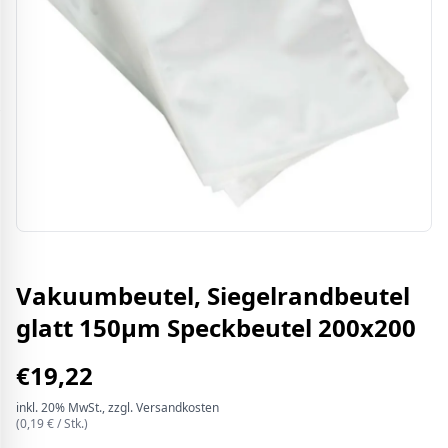
Vakuumbeutel, Siegelrandbeutel
glatt 150µm Speckbeutel 200x200
€
19,22
inkl.
20%
MwSt.
, zzgl. Versandkosten
(
0,19
€ /
Stk.
)